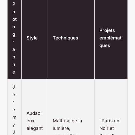
P
h
ot
o
Projets
g
Style
Techniques
emblémati
r
ques
a
p
h
e
J
e
r
e
Audaci
m
eux,
Maîtrise de la
"Paris en
y
élégant
lumière,
Noir et
J