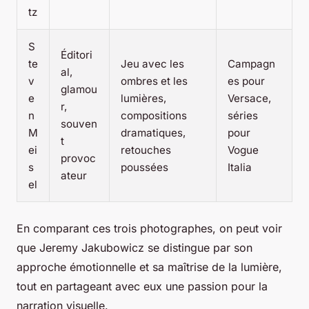
tz
S
Éditori
te
Jeu avec les
Campagn
al,
v
ombres et les
es pour
glamou
e
lumières,
Versace,
r,
n
compositions
séries
souven
M
dramatiques,
pour
t
ei
retouches
Vogue
provoc
s
poussées
Italia
ateur
el
En comparant ces trois photographes, on peut voir
que Jeremy Jakubowicz se distingue par son
approche émotionnelle et sa maîtrise de la lumière,
tout en partageant avec eux une passion pour la
narration visuelle.