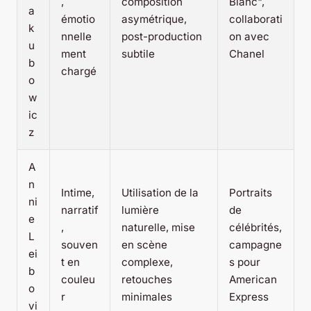
,
composition
Blanc",
a
émotio
asymétrique,
collaborati
k
nnelle
post-production
on avec
u
ment
subtile
Chanel
b
chargé
o
w
ic
z
A
n
Intime,
Utilisation de la
Portraits
ni
narratif
lumière
de
e
,
naturelle, mise
célébrités,
L
souven
en scène
campagne
ei
t en
complexe,
s pour
b
couleu
retouches
American
o
r
minimales
Express
vi