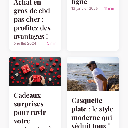
ligne
Achat en
gros de cbd
13 janvier 2025
11 min
pas cher :
profitez des
avantages !
5 juillet 2024
3 min
Cadeaux
Casquette
surprises
plate : le style
pour ravir
moderne qui
votre
séduit tous !