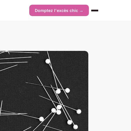
Domptez l'excès chic →