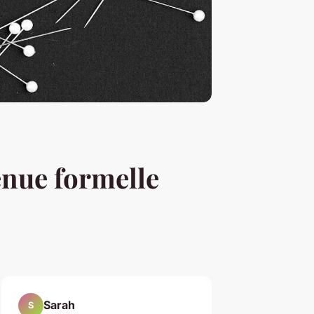
enue formelle
Sarah
S