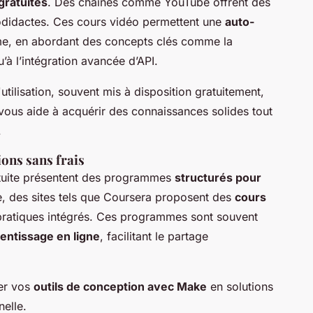
gratuites
. Des chaînes comme YouTube offrent des
utodidactes. Ces cours vidéo permettent une
auto-
me, en abordant des concepts clés comme la
’à l’intégration avancée d’API.
tilisation, souvent mis à disposition gratuitement,
a vous aide à acquérir des connaissances solides tout
.
ons sans frais
atuite présentent des programmes
structurés pour
e, des sites tels que Coursera proposent des
cours
 pratiques intégrés. Ces programmes sont souvent
ntissage en ligne
, facilitant le partage
mer vos
outils de conception avec Make
en solutions
nelle.