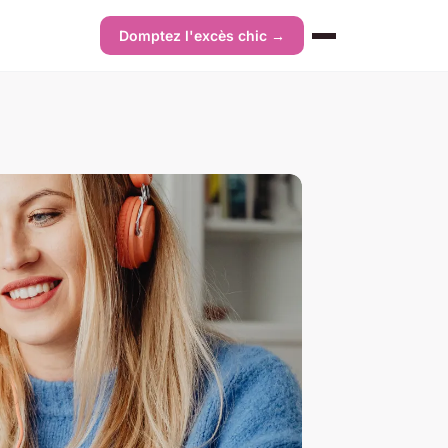
Domptez l'excès chic →