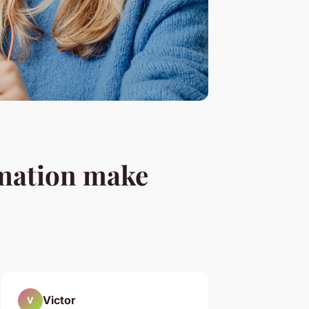
rmation make
Victor
V