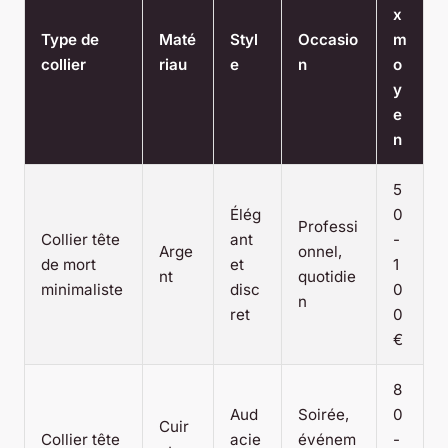
x
Type de
Maté
Styl
Occasio
m
collier
riau
e
n
o
y
e
n
5
Élég
0
Professi
Collier tête
ant
-
Arge
onnel,
de mort
et
1
nt
quotidie
minimaliste
disc
0
n
ret
0
€
8
Aud
Soirée,
0
Cuir
Collier tête
acie
événem
-