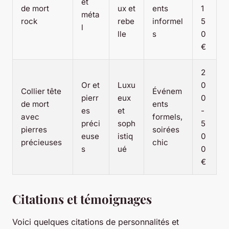
et
de mort
ux et
ents
1
méta
rock
rebe
informel
5
l
lle
s
0
€
2
Or et
Luxu
0
Collier tête
Événem
pierr
eux
0
de mort
ents
es
et
-
avec
formels,
préci
soph
5
pierres
soirées
euse
istiq
0
précieuses
chic
s
ué
0
€
Citations et témoignages
Voici quelques citations de personnalités et